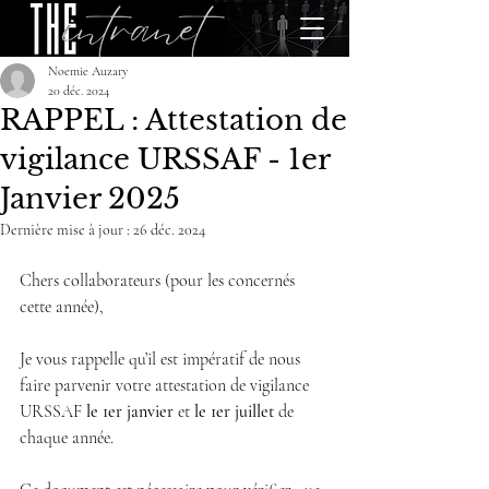
Noemie Auzary
20 déc. 2024
RAPPEL : Attestation de
vigilance URSSAF - 1er
Janvier 2025
Dernière mise à jour :
26 déc. 2024
Chers collaborateurs (pour les concernés 
cette année),
Je vous rappelle qu’il est impératif de nous 
faire parvenir votre attestation de vigilance 
URSSAF 
le 1er janvier
 et 
le 1er juillet
 de 
chaque année. 