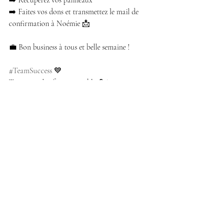
➡️ Récupérez vos panneaux
➡️ Faites vos dons et transmettez le mail de 
confirmation à Noémie 📩
💼 Bon business à tous et belle semaine !
#TeamSuccess
 💙
Toujours plus forts ensemble 💪✨