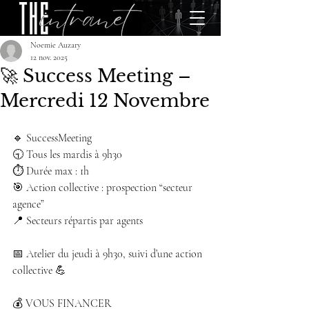
Noemie Auzary
12 nov. 2025
🚀 Success Meeting –
Mercredi 12 Novembre
🔹 SuccessMeeting
🕤 Tous les mardis à 9h30
⏱️ Durée max : 1h
🎯 Action collective : prospection “secteur 
agence”
📍 Secteurs répartis par agents
📅 Atelier du jeudi à 9h30, suivi d’une action 
collective 💪
💰 VOUS FINANCER